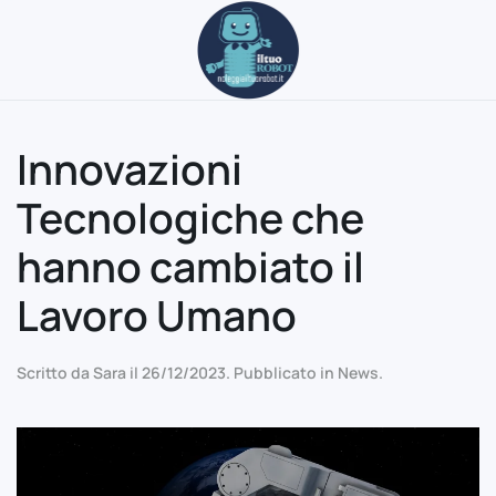
Passa al contenuto principale
Innovazioni
Tecnologiche che
hanno cambiato il
Lavoro Umano
Scritto da
Sara
il
26/12/2023
. Pubblicato in
News
.