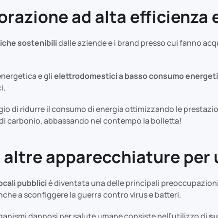
torazione ad alta efficienza
iche sostenibili
dalle aziende e i brand presso cui fanno acq
energetica e gli
elettrodomestici a basso consumo energet
i.
o di ridurre il consumo di energia ottimizzando le prestazio
 di carbonio, abbassando nel contempo la bolletta!
e altre apparecchiature per
ocali pubblici
è diventata una delle principali preoccupazioni 
he a sconfiggere la guerra contro virus e batteri.
organismi dannosi per salute umane consiste nell’utilizzo di
su