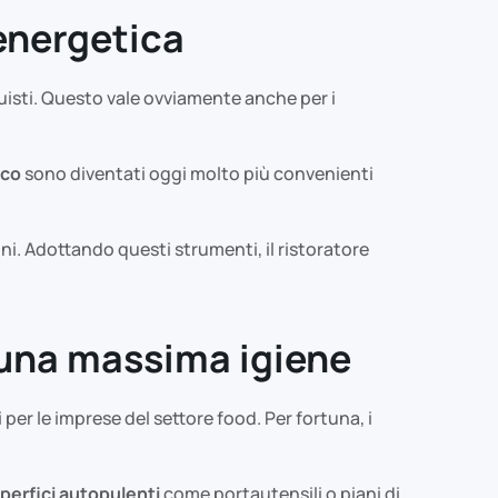
 energetica
uisti. Questo vale ovviamente anche per i
ico
sono diventati oggi molto più convenienti
ni. Adottando questi strumenti, il ristoratore
 una massima igiene
per le imprese del settore food. Per fortuna, i
perfici autopulenti
come portautensili o piani di