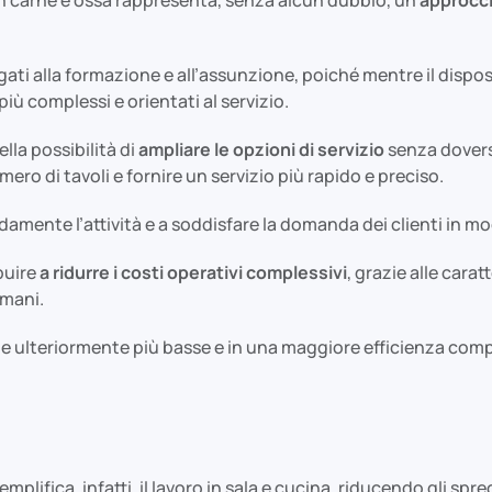
ati alla formazione e all’assunzione, poiché mentre il dispositi
ù complessi e orientati al servizio.
lla possibilità di
ampliare le opzioni di servizio
senza doversi
ro di tavoli e fornire un servizio più rapido e preciso.
damente l’attività e a soddisfare la domanda dei clienti in mo
buire
a ridurre i costi operativi complessivi
, grazie alle cara
umani.
e ulteriormente più basse e in una maggiore efficienza comple
plifica, infatti, il lavoro in sala e cucina, riducendo gli spre