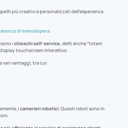
etti più creativi e personalizzati dell’esperienza
carenza di manodopera
.
 sono i
chioschi self-service
, detti anche “totem
 display touchscreen interattivo.
 vari vantaggi, tra cui:
iamente, i
camerieri robotici
. Questi robot sono in
ioni.
 più efficiente al servizio di assistenza clienti