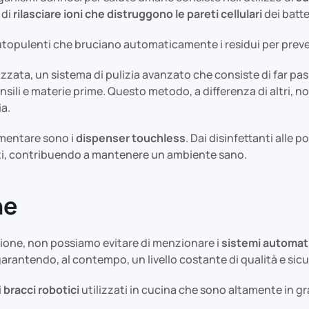
 di
rilasciare ioni che distruggono le pareti cellulari
dei batte
 autopulenti che bruciano automaticamente i residui per prev
olizzata, un sistema di pulizia avanzato che consiste di far pa
sili e materie prime. Questo metodo, a differenza di altri, 
ia.
imentare sono i
dispenser touchless
. Dai disinfettanti alle 
nti, contribuendo a mantenere un ambiente sano.
ne
azione, non possiamo evitare di menzionare i
sistemi automat
rantendo, al contempo, un livello costante di qualità e sic
i
bracci robotici
utilizzati in cucina che sono altamente in gr