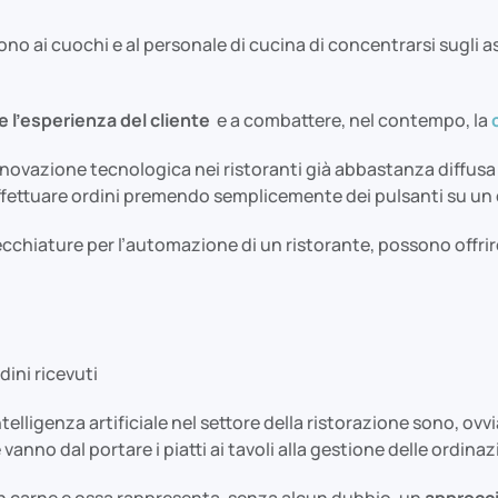
o ai cuochi e al personale di cucina di concentrarsi sugli asp
e l’esperienza del cliente
e a combattere, nel contempo, la
innovazione tecnologica nei ristoranti già abbastanza diffusa
 effettuare ordini premendo semplicemente dei pulsanti su un
ecchiature per l’automazione di un ristorante, possono offrire
ini ricevuti
ntelligenza artificiale nel settore della ristorazione sono, ovv
nno dal portare i piatti ai tavoli alla gestione delle ordinaz
 in carne e ossa rappresenta, senza alcun dubbio, un
approccio