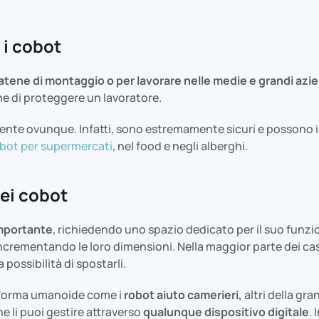
 i cobot
atene di montaggio o per lavorare nelle medie e grandi azi
ine di proteggere un lavoratore.
nte ovunque. Infatti, sono estremamente sicuri e possono inte
bot per supermercati
, nel food e negli alberghi.
dei cobot
mportante
, richiedendo uno spazio dedicato per il suo funzion
i incrementando le loro dimensioni. Nella maggior parte dei ca
 possibilità di spostarli.
 forma umanoide come i
robot aiuto camerieri,
altri della gr
e li puoi gestire attraverso
qualunque dispositivo digitale
.