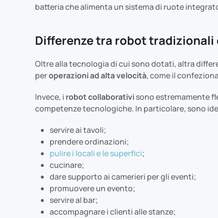
batteria che alimenta un sistema di ruote integrat
Differenze tra robot tradizional
Oltre alla tecnologia di cui sono dotati, altra diffe
per
operazioni ad alta velocità
, come il confeziona
Invece, i
robot collaborativi
sono estremamente fless
competenze tecnologiche. In particolare, sono idea
servire ai tavoli;
prendere ordinazioni;
pulire i locali e le superfici
;
cucinare;
dare supporto ai camerieri per gli eventi;
promuovere un evento;
servire al bar;
accompagnare i clienti alle stanze;