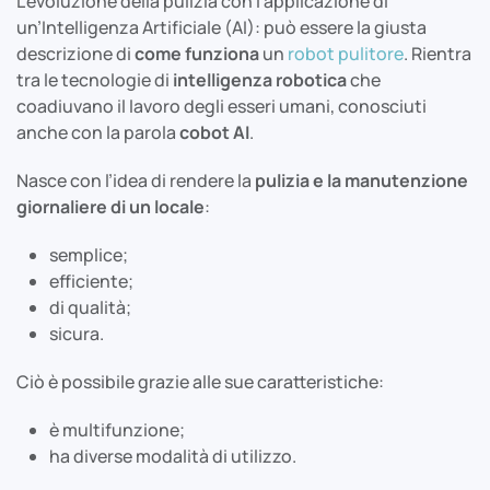
L’evoluzione della pulizia con l’applicazione di
un’Intelligenza Artificiale (AI): può essere la giusta
descrizione di
come funziona
un
robot pulitore
. Rientra
tra le tecnologie di
intelligenza robotica
che
coadiuvano il lavoro degli esseri umani, conosciuti
anche con la parola
cobot AI
.
Nasce con l’idea di rendere la
pulizia e la manutenzione
giornaliere di un locale
:
semplice;
efficiente;
di qualità;
sicura.
Ciò è possibile grazie alle sue caratteristiche:
è multifunzione;
ha diverse modalità di utilizzo.